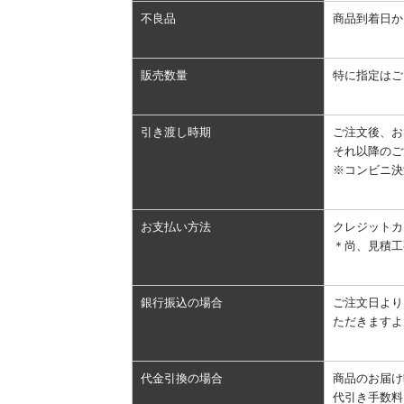
不良品
商品到着日か
販売数量
特に指定はご
引き渡し時期
ご注文後、お
それ以降のご
※コンビニ決
お支払い方法
クレジットカ
＊尚、見積工
銀行振込の場合
ご注文日より
ただきますよ
代金引換の場合
商品のお届け
代引き手数料