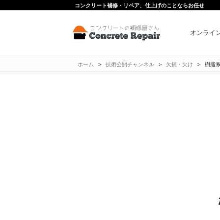
コンクリート補修・リペア、仕上げのことならお任せ
オンライ
ホーム
>
技術公開チャンネル
>
欠損・欠け
>
樹脂