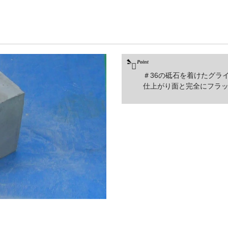
＃36の砥石を着けたグラ
仕上がり面と完全にフラ