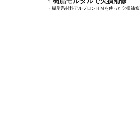
↑ 樹脂モルタルで欠損補修
・樹脂系材料アルプロンＨＭを使った欠損補修