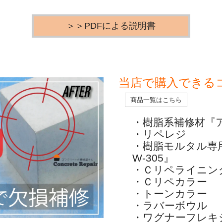
＞＞PDFによる説明書
当店で購入できる
商品一覧はこちら
・樹脂系補修材『
・リペレジ
・樹脂モルタル専
W-305』
・Ｃリペライニン
・Ｃリペカラー
・トーンカラー
・ラバーボウル
・ワグナーフレキ