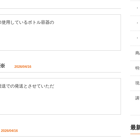
・
来使用しているボトル容器の
・
・
商
※ ※
2026/04/16
特
現
陸送での発送とさせていただ
講
最
026/04/16