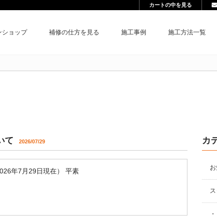
カートの中を見る
ンショップ
補修の仕方を見る
施工事例
施工方法一覧
いて
カ
2026/07/29
お
26年7月29日現在） 平素
ス
・