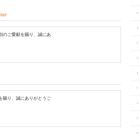
・
7/27
・
別のご愛顧を賜り、誠にあ
・
・
・
・
を賜り、誠にありがとうご
・
・
・