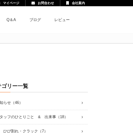
マイページ
お問合わせ
会社案内
Q＆A
ブログ
レビュー
テゴリー一覧
知らせ（46）
タッフのひとりごと & 出来事（18）
 ひび割れ・クラック（7）