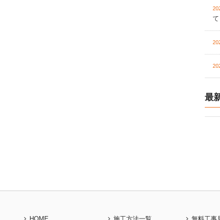
20
て
20
20
最
HOME
施工方法一覧
無料工事