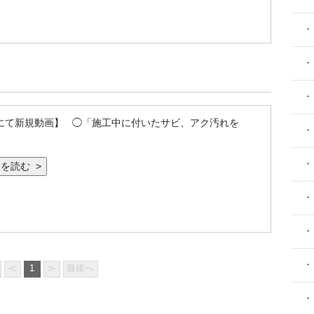
・
・
・
にて新規動画】 ◯「施工中に付いたサビ、アク汚れを
・
・
を読む >
・
・
・
≪
1
≫
最後へ
・