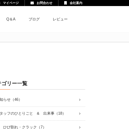
マイページ
お問合わせ
会社案内
Q＆A
ブログ
レビュー
テゴリー一覧
知らせ（46）
タッフのひとりごと & 出来事（18）
 ひび割れ・クラック（7）