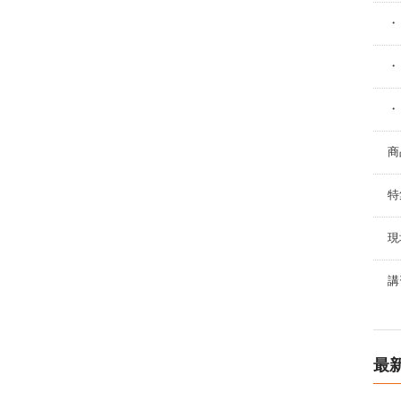
・
・
・
商
特
現
講
最