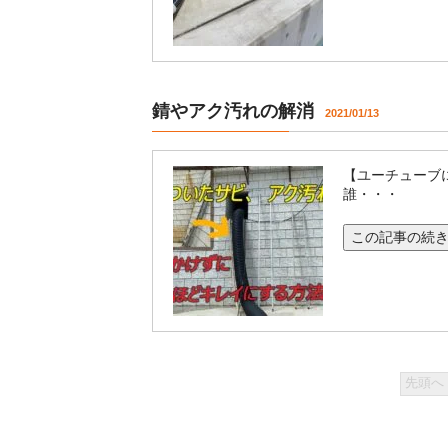
錆やアク汚れの解消
2021/01/13
【ユーチューブ
誰・・・
この記事の続き
先頭へ