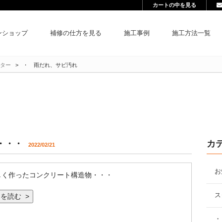
カートの中を見る
ンショップ
補修の仕方を見る
施工事例
施工方法一覧
ター
>
・ 雨だれ、サビ汚れ
・・・
カ
2022/02/21
お
く作ったコンクリート構造物・・・
ス
を読む >
・