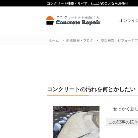
コンクリート補修・リペア、仕上げのことならお任せ
オンライ
ホーム
>
新着情報・ブログ
>
現場報告 ビフォーアフ
コンクリートの汚れを何とかしたい
せっかく新し
この記事の続き