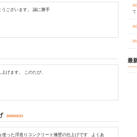
20
うございます。 誠に勝手
て
20
20
最
し上げます。 このたび、
げ
2026/02/23
を使った浮造りコンクリート擁壁の仕上げです よくあ