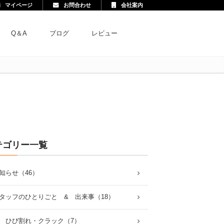
マイページ
お問合わせ
会社案内
Q＆A
ブログ
レビュー
テゴリー一覧
知らせ（46）
タッフのひとりごと & 出来事（18）
 ひび割れ・クラック（7）