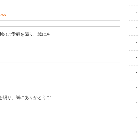
・
7/27
・
別のご愛顧を賜り、誠にあ
・
・
・
・
を賜り、誠にありがとうご
・
・
・