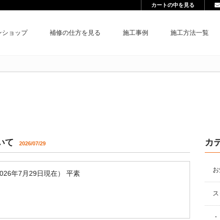
カートの中を見る
ンショップ
補修の仕方を見る
施工事例
施工方法一覧
いて
カ
2026/07/29
お
26年7月29日現在） 平素
ス
・