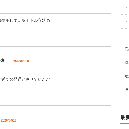
・
来使用しているボトル容器の
・
・
商
※ ※
2026/04/16
特
現
陸送での発送とさせていただ
講
最
026/04/16