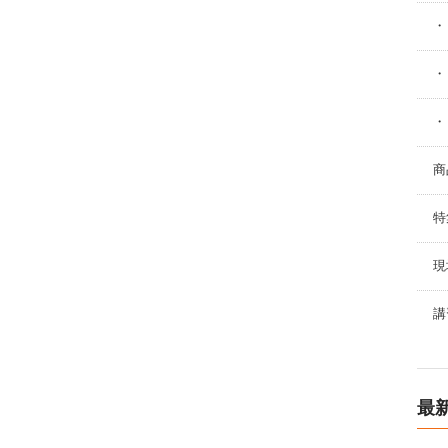
・
・
・
商
特
現
講
最