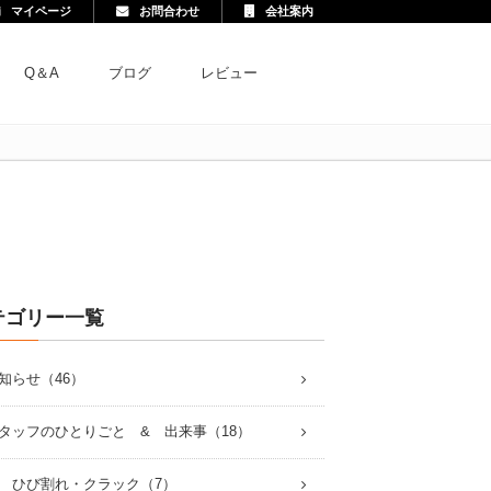
マイページ
お問合わせ
会社案内
Q＆A
ブログ
レビュー
テゴリー一覧
知らせ（46）
タッフのひとりごと & 出来事（18）
 ひび割れ・クラック（7）