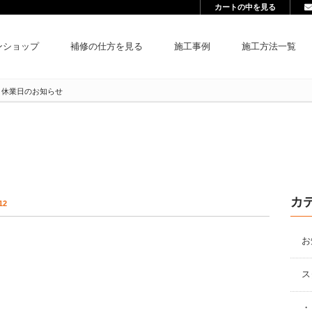
カートの中を見る
ンショップ
補修の仕方を見る
施工事例
施工方法一覧
 休業日のお知らせ
カ
12
お
ス
う
・