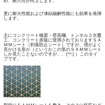
め、耐久性が向上します。
更に耐火性能および凍結融解性能にも効果を発揮
します。
主にコンクリート橋梁・壁高欄、トンネル２次覆
工、コンクリート床版に
使用されておりますＳＡ
ＭＭシート（剥落防止シート）ですが、
僕がよく
見かける形が（というかこの形のＳＡＭＭシート
しか
見たことないのですが、、(^^;) ）このタイ
プです。