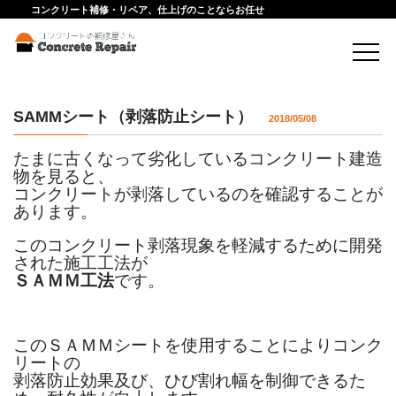
コンクリート補修・リペア、仕上げのことならお任せ
SAMMシート（剥落防止シート）
2018/05/08
たまに古くなって劣化しているコンクリート建造
物を見ると、
コンクリートが剥落しているのを確認することが
あります。
このコンクリート剥落現象を軽減するために開発
された施工工法が
ＳＡＭＭ工法
です。
このＳＡＭＭシートを使用することによりコンク
リートの
剥落防止効果及び、ひび割れ幅を制御できるた